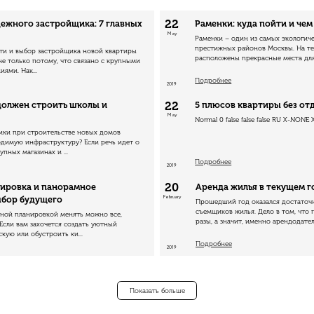
22
дежного застройщика: 7 главных
Раменки: куда пойти и чем
May
Раменки – один из самых экологич
престижных районов Москвы. На т
ти и выбор застройщика новой квартиры
расположены прекрасные места для 
не только потому, что связано с крупными
ями. Нак...
Подробнее
2019
22
 должен строить школы и
5 плюсов квартиры без от
May
Normal 0 false false false RU X-NONE 
ики при строительстве новых домов
одимую инфраструктуру? Если речь идет о
упных магазинах и ...
Подробнее
2019
20
ировка и панорамное
Аренда жилья в текущем г
February
ыбор будущего
Прошедший год оказался достато
съемщиков жилья. Дело в том, что
дной планировкой менять можно все,
разы, а значит, именно арендодатель
Если вам захочется создать уютный
скую или обустроить ки...
Подробнее
2019
Показать больше