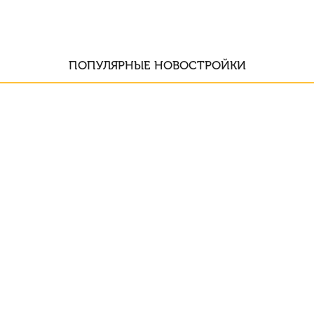
ПОПУЛЯРНЫЕ НОВОСТРОЙКИ
ПИК
Парковый
квартал
от 120 090 за м2
Показать больше
УЖЕ ДОМА