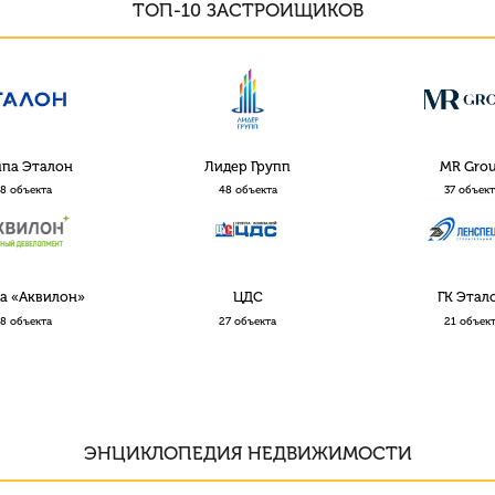
ТОП-10 ЗАСТРОИЩИКОВ
ппа Эталон
Лидер Групп
MR Gro
8 объекта
48 объекта
37 объек
а «Аквилон»
ЦДС
ГК Этал
8 объекта
27 объекта
21 объек
ЭНЦИКЛОПЕДИЯ НЕДВИЖИМОСТИ