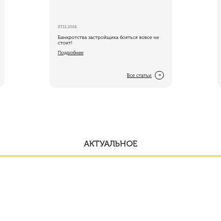
Подробнее
23.06.2015
07.11.2016
23.06.2015
25.10.2016
Выдача ключей и регистрация собственности
Банкротства застройщика бояться вовсе не
Ипотека 11,5% в ЖК Ласточка от Абс
Как проверить к
ЖК Новая Охта
стоит!
Банк
чистоту?
Подробнее
Подробнее
Подробнее
Подробнее
Все статьи
АКТУАЛЬНОЕ