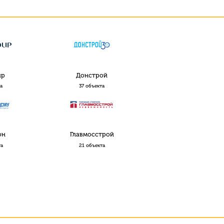
up
Донстрой
та
37 объекта
он
Главмосстрой
та
21 объекта