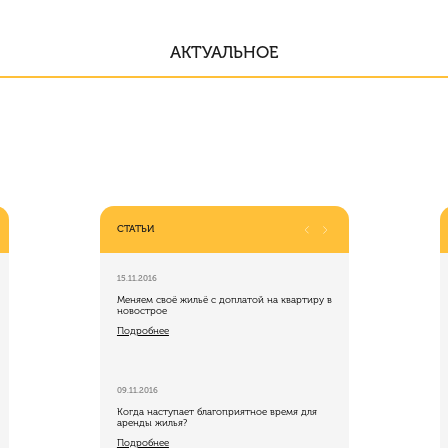
АКТУАЛЬНОЕ
СТАТЬИ
14.09.2015
15.11.2016
18.09.2018
23.06.2015
01.11.2016
и покупке
Райффайзенбанк и NCC Жилищное
Меняем своё жильё с доплатой на квартиру в
Сдача квартиры в аренду: обогащение или
В ЖК Краски лета стартовали прода
Кто хочет быть 
лощадь»
строительство предлагают ипотеку по
новострое
убытки
нового 4 корпуса!
Подробнее
ставке 7,9%
Подробнее
Подробнее
Подробнее
Подробнее
09.09.2015
09.11.2016
13.09.2018
23.06.2015
27.10.2016
 Ватутинках
Рассрочка от «Сити-XXI век»: новые
Когда наступает благоприятное время для
Экономим на ремонте квартиры
Скидки 1 000 000 рублей на таунхау
Серые схемы, как
выгодные условия на покупку квартир в
аренды жилья?
Александровский
Подробнее
Подробнее
Видном
Подробнее
Подробнее