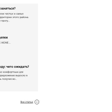
 заняться?
ески чистых и самых
ерритории этого района
прогу...
делки
X-NONE ...
оду: чего ожидать?
чно комфортным для
 предложение выросло в
 получил во...
Все cтатьи