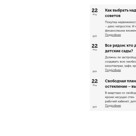
22
Как выбрать на
May
советов
Покупка недвижимос
– дело непростое. И 
финансовыми вложени
Подробнее
2019
22
Все рядом: кто
May
детские сады?
Должны ли застройщ
создавать всю необх
кинотеатрах, кафе, кр
Подробнее
2019
22
Свободная план
May
остекление – в
В квартире со свобо
кроме несущих стен. 
рабочий кабинет, дет
Подробнее
2019