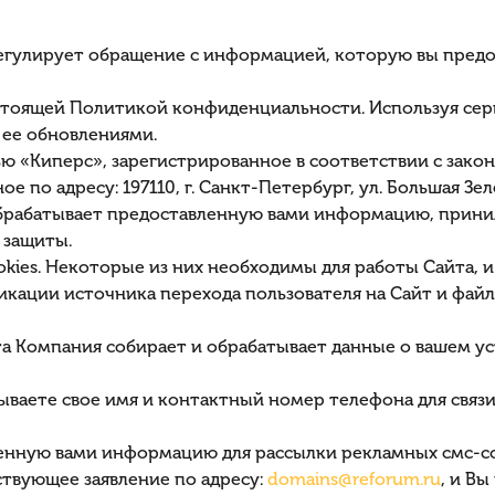
гулирует обращение с информацией, которую вы предос
стоящей Политикой конфиденциальности. Используя серв
ее обновлениями.
ью «Киперс», зарегистрированное в соответствии с зак
 по адресу: 197110, г. Санкт-Петербург, ул. Большая Зеле
обрабатывает предоставленную вами информацию, прини
 защиты.
kies. Некоторые из них необходимы для работы Сайта, и 
икации источника перехода пользователя на Сайт и фа
та Компания собирает и обрабатывает данные о вашем ус
зываете свое имя и контактный номер телефона для связи
ленную вами информацию для рассылки рекламных смс-с
ствующее заявление по адресу:
domains@reforum.ru
, и В