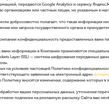
рмацией, передаются Google Analytics и сервису Яндекс
ас организациям или частным лицам, не указанным в наст
, если добросовестно полагает, что такая информация н
ения или запроса государственного органа в принудител
и Компании конфиденциальность предоставленных вами п
ой вами информации в Компании применяются специальн
ckets Layer (SSL) — система шифрования переданных данн
сны.
ных на условиях настоящей Политики конфиденциальности
ответствующего заявления на электронный адрес
domains
 Политику вносятся изменения, содержание которых в л
бработки ваших персональных данных, уточнения перечн
 отмене подписки на рекламную рассылку Сайта вам не