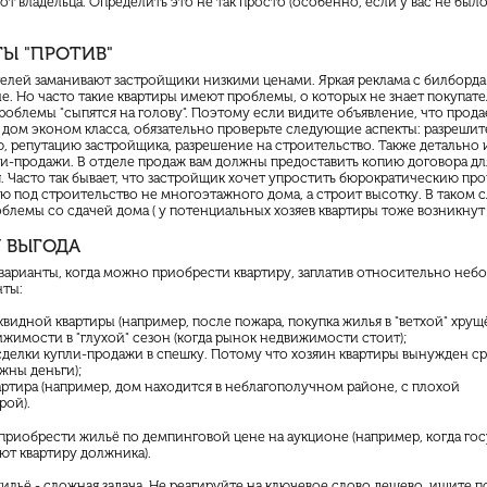
т владельца. Определить это не так просто (особенно, если у вас не был
Ы "ПРОТИВ"
телей заманивают застройщики низкими ценами. Яркая реклама с
билборда
. Но часто такие квартиры имеют проблемы, о которых не знает покупате
роблемы "сыпятся на голову". Поэтому если видите объявление, что прода
 дом эконом класса, обязательно проверьте следующие аспекты: разреши
, репутацию застройщика, разрешение на строительство. Также детально 
ли-продажи. В отделе продаж вам должны предоставить копию договора дл
 Часто так бывает, что застройщик хочет упростить
бюрократическию
про
ю под строительство не многоэтажного дома, а строит высотку. В таком с
блемы со сдачей дома ( у потенциальных хозяев квартиры тоже возникнут
Я ВЫГОДА
 варианты, когда можно приобрести квартиру, заплатив относительно не
нты:
видной квартиры (например, после пожара, покупка жилья в "ветхой" хрущё
жимости в "глухой" сезон (когда рынок недвижимости стоит);
делки купли-продажи в спешку. Потому что хозяин квартиры вынужден с
жны деньги);
ртира (например, дом находится в неблагополучном районе, с плохой
рой).
приобрести жильё по демпинговой цене на аукционе (например, когда го
ют квартиру должника).
льё - сложная задача. Не реагируйте на ключевое слово дешево, ищите п