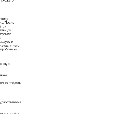
о схожего
тому
ль. После
ётся
тельную
изучите
я
цедуру и
лучае, у него
 проблемы).
большую
вке);
рочно продать
сударственные
одвох, чтобы