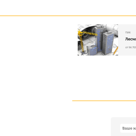
ПИК
Лесн
от 96 70