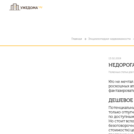
Главная
Энциклопедия недвижимости
13.02.2019
НЕДОРОГ
Полезные статьи для
Кто не мечтал
роскошных апа
фантазировать
ДЕШЕВОЕ
Потенциальны
только отпуг
по доступным
Но стоит вспо
безоговорочн
стоимости) це