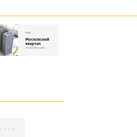
ПИК
Московский
квартал
от 113 961 за м2