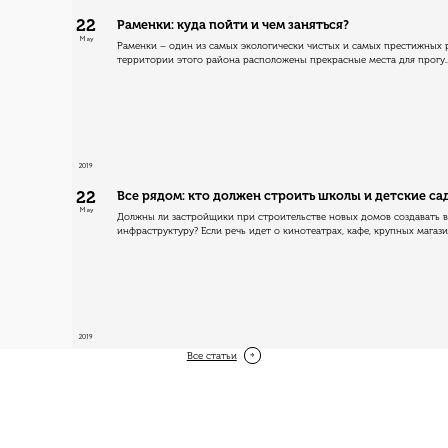
22
Раменки: куда пойти и чем заняться?
May
Раменки – один из самых экологически чистых и самых престижных 
территории этого района расположены прекрасные места для прогу..
2019
22
Все рядом: кто должен строить школы и детские са
May
Должны ли застройщики при строительстве новых домов создавать
инфраструктуру? Если речь идет о кинотеатрах, кафе, крупных магазин
2019
Все cтатьи