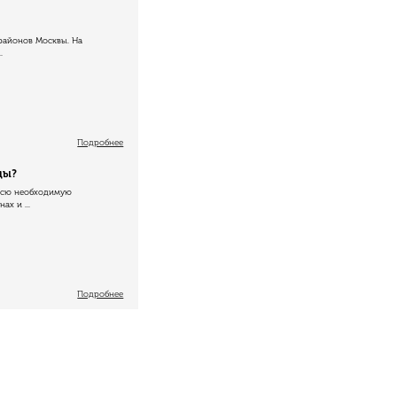
районов Москвы. На
.
Подробнее
ды?
 всю необходимую
ах и ...
Подробнее