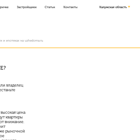
оричке
Застройщики
Статьи
Контакты
Калужская область
и и ипотеках на uzhedoma.ru
Е?
или владелец
естаньте
высокая цена
щут квартиры
ют внимание.
оит
иже рыночной
ное