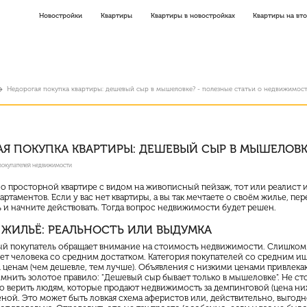
Новостройки
Квартиры
Квартиры в новостройках
Квартиры на вт
Недорогая покупка квартиры: дешевый сыр в мышеловке? - полезные статьи о недвижимост
АЯ ПОКУПКА КВАРТИРЫ: ДЕШЕВЫЙ СЫР В МЫШЕЛОВК
 покупателей недвижимости
 о просторной квартире с видом на живописный пейзаж, тот или реалист 
ртаментов. Если у вас нет квартиры, а вы так мечтаете о своём жилье, пер
 и начните действовать. Тогда вопрос недвижимости будет решен.
 ЖИЛЬЁ: РЕАЛЬНОСТЬ ИЛИ ВЫДУМКА
й покупатель обращает внимание на стоимость недвижимости. Слишком 
нет человека со средним достатком. Категория покупателей со средним и
 ценам (чем дешевле, тем лучше). Объявления с низкими ценами привлека
мнить золотое правило: "Дешевый сыр бывает только в мышеловке". Не ст
о верить людям, которые продают недвижимость за демпинговой (цена н
ной. Это может быть ловкая схема аферистов или, действительно, выгод