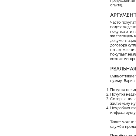
предложение о
опыта).
АРГУМЕНТ
Часто покупа
подтверждение
покупки эти п
жилплощадь в
документацию
договора куп
ознакомления.
покупает земл
возникнут про
РЕАЛЬНА
Бывают такие
сумму. Вариа
Покупка нелик
Покупка недви
Совершение с
жильё (ему ну
Неудобная ква
инфраструкту
Также можно 
службы прода
Приобрести жи