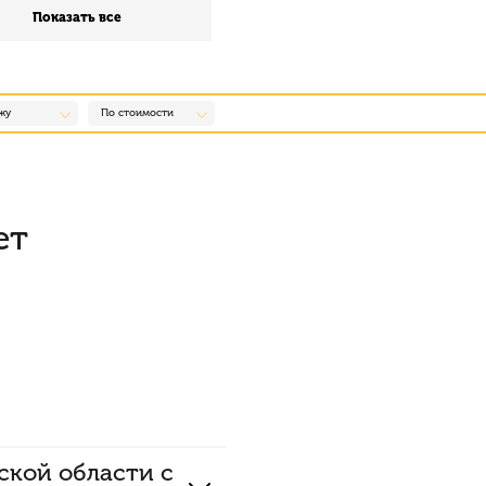
Показать все
жу
По стоимости
ет
жской области с